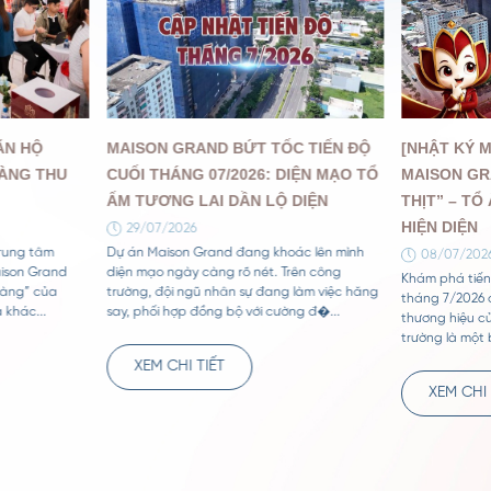
ĂN HỘ
MAISON GRAND BỨT TỐC TIẾN ĐỘ
[NHẬT KÝ M
ÀNG THU
CUỐI THÁNG 07/2026: DIỆN MẠO TỔ
MAISON GR
ẤM TƯƠNG LAI DẦN LỘ DIỆN
THỊT” – TỔ
HIỆN DIỆN
29/07/2026
trung tâm
Dự án Maison Grand đang khoác lên mình
08/07/202
aison Grand
diện mạo ngày càng rõ nét. Trên công
Khám phá tiến
vàng” của
trường, đội ngũ nhân sự đang làm việc hăng
tháng 7/2026 
 khác...
say, phối hợp đồng bộ với cường đ�...
thương hiệu c
trường là một 
XEM CHI TIẾT
XEM CHI 