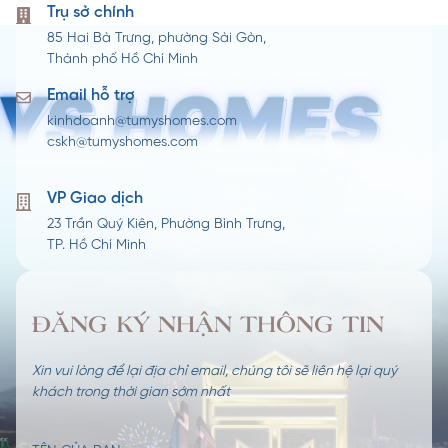
Trụ sở chính
85 Hai Bà Trưng, phường Sài Gòn,
Thành phố Hồ Chí Minh
Email hỗ trợ
kinhdoanh@tumyshomes.com
cskh@tumyshomes.com
VP Giao dịch​
23 Trần Quý Kiên, Phường Bình Trưng,
TP. Hồ Chí Minh
ĐĂNG KÝ NHẬN THÔNG TIN
Xin vui lòng để lại địa chỉ email, chúng tôi sẽ liên hệ lại quý
khách trong thời gian sớm nhất