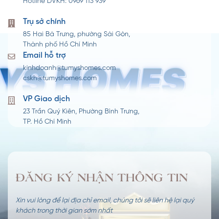
Hotline DVKH: 0969 113 939
Trụ sở chính
85 Hai Bà Trưng, phường Sài Gòn,
Thành phố Hồ Chí Minh
Email hỗ trợ
kinhdoanh@tumyshomes.com
cskh@tumyshomes.com
VP Giao dịch​
23 Trần Quý Kiên, Phường Bình Trưng,
TP. Hồ Chí Minh
ĐĂNG KÝ NHẬN THÔNG TIN
Xin vui lòng để lại địa chỉ email, chúng tôi sẽ liên hệ lại quý
khách trong thời gian sớm nhất