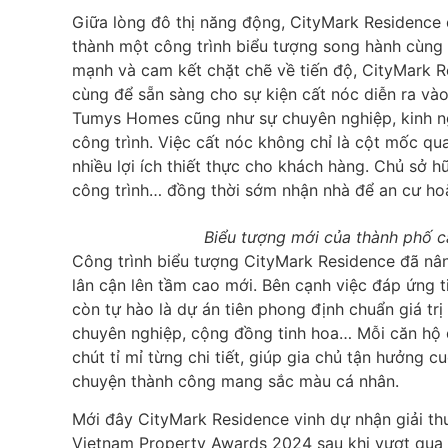
Giữa lòng đô thị năng động, CityMark Residence
thành một công trình biểu tượng song hành cùng P
mạnh và cam kết chặt chẽ về tiến độ, CityMark 
cùng để sẵn sàng cho sự kiện cất nóc diễn ra và
Tumys Homes cũng như sự chuyên nghiệp, kinh ng
công trình. Việc cất nóc không chỉ là cột mốc q
nhiều lợi ích thiết thực cho khách hàng. Chủ sở h
công trình… đồng thời sớm nhận nhà để an cư hoặ
Biểu tượng mới của thành phố c
Công trình biểu tượng CityMark Residence đã nân
lân cận lên tầm cao mới. Bên cạnh việc đáp ứng ti
còn tự hào là dự án tiên phong định chuẩn giá trị
chuyên nghiệp, cộng đồng tinh hoa… Mỗi căn hộ 
chút tỉ mỉ từng chi tiết, giúp gia chủ tận hưởng 
chuyện thành công mang sắc màu cá nhân.
Mới đây CityMark Residence vinh dự nhận giải t
Vietnam Property Awards 2024 sau khi vượt qua qu