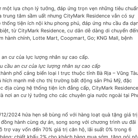
ư một lựa chọn lý tưởng, đáp ứng trọn vẹn những tiêu chuẩ
ữa trung tâm sầm uất nhưng CityMark Residence vẫn có sự
ệ thống tiện ích nội khu phong phú, đáp ứng nhu cầu đa dạ
 biệt, từ CityMark Residence, cư dân dễ dàng di chuyển đến
âm hành chính, Lotte Mart,
Coopmart, Go; KNG Mall, bệnh
u cầu an cư của lực lượng nhân sự cao cấp
hành phố cảng biển loại I trực thuộc tỉnh Bà Rịa – Vũng Tà
ú hích mạnh mẽ cho thị trường bất động sản Phú Mỹ, đặc
đắc địa cùng hệ thống tiện ích đẳng cấp, CityMark Residenc
 là nơi an cư lý tưởng cho các chuyên gia nước ngoài tại Ph
12/2024 hứa hẹn sẽ bùng nổ với hàng loạt quà tặng giá trị
à đồng hành cùng dự án, song song với chương trình ưu đãi
 trợ vay vốn đến 70% giá trị căn hộ, lãi suất 0% trong 6
 tháng; chiết khấu 2% cho khách hàng mua sớm, tặng gói nộ