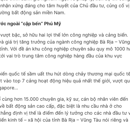
ghi nhận xứng đáng cho tâm huyết của Chủ đầu tư, củng cố vị
trường bất động sản miền Nam.
ước ngoài “cập bến” Phú Mỹ
vượt bậc, sở hữu hai lợi thế lớn công nghiệp và cảng biển.
và giá trị tăng trưởng của ngành công nghiệp Bà Rịa – Vũng
tỉnh. Với đề án khu công nghiệp chuyên sâu quy mô 1000 h
ới vai trò trung tâm công nghiệp hàng đầu của khu vực
iển quốc tế sầm uất thu hút dòng chảy thương mại quốc t
t vào top 7 cảng hoạt động hiệu quả nhất thế giới, vượt q
ngapore…
 cùng hơn 15.000 chuyên gia, kỹ sư, cán bộ nhân viên đến
 về bất động sản cao cấp, đặc biệt là nhu cầu nhà ở cho
ẳng định vị thế là điểm đến lý tưởng cho các nhà đầu tư 
ển kinh tế – xã hội của tỉnh Bà Rịa – Vũng Tàu nói riêng và