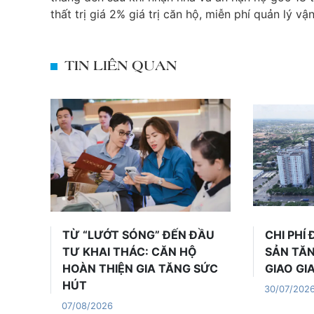
thất trị giá 2% giá trị căn hộ, miễn phí quản lý 
TIN LIÊN QUAN
Trong bối cảnh thị
Giá 
trường bất động sản
dựng,
bước sang giai đoạn chú
phí vố
trọng giá trị khai thác
bài to
thực, hiệu quả sử dụng
bất đ
XEM CHI TIẾT
XEM
của tài sản đang trở
tốn ké
thành một trong những
đó, nh
TỪ “LƯỚT SÓNG” ĐẾN ĐẦU
CHI PHÍ
tiêu chí quan trọng trong
có xu 
TƯ KHAI THÁC: CĂN HỘ
SẢN TĂN
quyết định xuống tiền.
sự qua
HOÀN THIỆN GIA TĂNG SỨC
GIAO GI
Thay vì chỉ kỳ vọng vào
án cận
HÚT
mức tăng giá trong
h
30/07/202
tương lai, nhiều nhà […]
07/08/2026