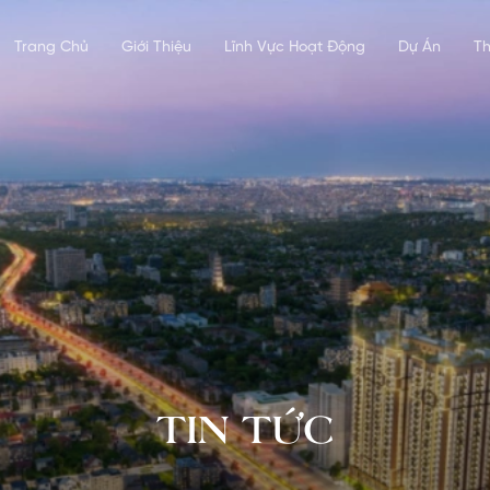
Trang Chủ
Giới Thiệu
Lĩnh Vực Hoạt Động
Dự Án
Th
TIN TỨC