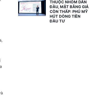
THUỘC NHÓM DẪN
ĐẦU, MẶT BẰNG GIÁ
CÒN THẤP: PHÚ MỸ
HÚT DÒNG TIỀN
ĐẦU TƯ
a,
ế
ua
và