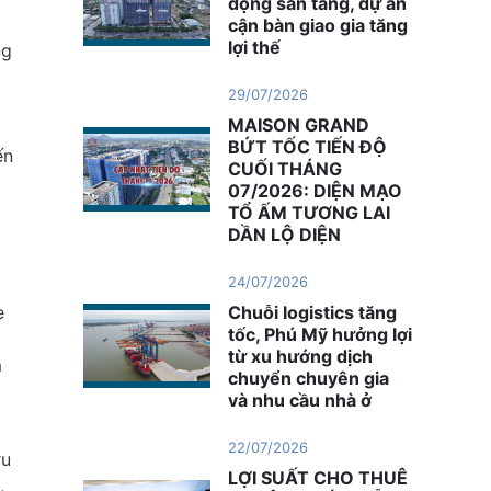
động sản tăng, dự án
cận bàn giao gia tăng
lợi thế
ng
29/07/2026
MAISON GRAND
BỨT TỐC TIẾN ĐỘ
ến
CUỐI THÁNG
07/2026: DIỆN MẠO
TỔ ẤM TƯƠNG LAI
DẦN LỘ DIỆN
24/07/2026
e
Chuỗi logistics tăng
tốc, Phú Mỹ hưởng lợi
từ xu hướng dịch
m
chuyển chuyên gia
và nhu cầu nhà ở
22/07/2026
ru
LỢI SUẤT CHO THUÊ
,