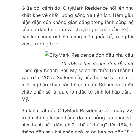
Giữa bối cảnh đó, CityMark Residence nổi lên nh
khắt khe về chất lượng sống và tiện ích. Nằm gi
hiện diện của không gian sống trong lành cùng h
của cư dân tinh hoa và chuyên gia toàn cầu. Đặc
các khu công nghiệp, cảng biển quốc tế, trung t
viện, trường học…
CityMark Residence đón đầu nh
Theo quy hoạch, Phú Mỹ sẽ chính thức trở thành t
vào năm 2025. Sự kiện này hứa hẹn sẽ tạo nên c
biệt là phân khúc căn hộ cao cấp. Sở hữu vị trí 
chắc chắn sẽ là lựa chọn đầu tư sinh lời hấp dẫn,
Mỹ.
Sự kiện cất nóc CityMark Residence vào ngày 22/
tri ân những khách hàng đã tin tưởng lựa chọn v
hiện hành hấp dẫn: chiết khấu “khủng” đến 13%, hỗ
tháng đến sau khi nhận nhà và ân hạn nợ gốc 18