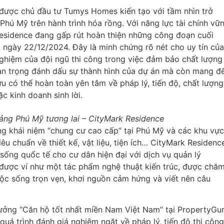
 được chủ đầu tư Tumys Homes kiến tạo với tầm nhìn trở
hú Mỹ trên hành trình hóa rồng. Với năng lực tài chính vữ
Residence đang gấp rút hoàn thiện những công đoạn cuối
o ngày 22/12/2024. Đây là minh chứng rõ nét cho uy tín của
hiệm của đội ngũ thi công trong việc đảm bảo chất lượng
uan trọng đánh dấu sự thành hình của dự án mà còn mang đ
ữu có thể hoàn toàn yên tâm về pháp lý, tiến độ, chất lượng
c kinh doanh sinh lời.
ảng Phú Mỹ tương lai – CityMark Residence
g khái niệm “chung cư cao cấp” tại Phú Mỹ và các khu vực
êu chuẩn về thiết kế, vật liệu, tiện ích… CityMark Residenc
 sống quốc tế cho cư dân hiện đại với dịch vụ quản lý
được ví như một tác phẩm nghệ thuật kiến trúc, được chă
cuộc sống trọn vẹn, khơi nguồn cảm hứng và viết nên câu
hưởng “Căn hộ tốt nhất miền Nam Việt Nam” tại PropertyGu
á trình đánh giá nghiêm ngặt về pháp lý, tiến độ thi công