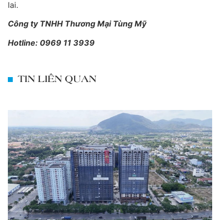
lai.
Công ty TNHH Thương Mại Tùng Mỹ
Hotline: 0969 11 3939
TIN LIÊN QUAN
Giá đất, vật liệu xây dựng, nhân công và chi
phí vốn đều tăng, khiến bài toán phát triển dự
án bất động sản ngày càng tốn kém. Trong
bối cảnh đó, nhiều người mua nhà có xu
hướng dịch chuyển sự quan tâm sang các dự
XEM CHI TIẾT
án cận bàn giao hoặc đã hoàn thiện, […]