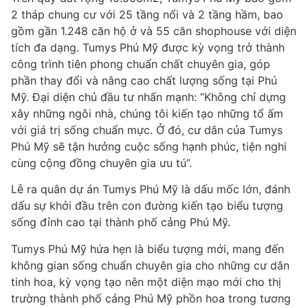
2 tháp chung cư với 25 tầng nổi và 2 tầng hầm, bao
gồm gần 1.248 căn hộ ở và 55 căn shophouse với diện
tích đa dạng. Tumys Phú Mỹ được kỳ vọng trở thành
công trình tiên phong chuẩn chất chuyên gia, góp
phần thay đổi và nâng cao chất lượng sống tại Phú
Mỹ. Đại diện chủ đầu tư nhấn mạnh: “Không chỉ dựng
xây những ngôi nhà, chúng tôi kiến tạo những tổ ấm
với giá trị sống chuẩn mực. Ở đó, cư dân của Tumys
Phú Mỹ sẽ tận hưởng cuộc sống hạnh phúc, tiện nghi
cùng cộng đồng chuyên gia ưu tú”.
Lễ ra quân dự án Tumys Phú Mỹ là dấu mốc lớn, đánh
dấu sự khởi đầu trên con đường kiến tạo biểu tượng
sống đỉnh cao tại thành phố cảng Phú Mỹ.
Tumys Phú Mỹ hứa hẹn là biểu tượng mới, mang đến
không gian sống chuẩn chuyên gia cho những cư dân
tinh hoa, kỳ vọng tạo nên một diện mạo mới cho thị
trường thành phố cảng Phú Mỹ phồn hoa trong tương