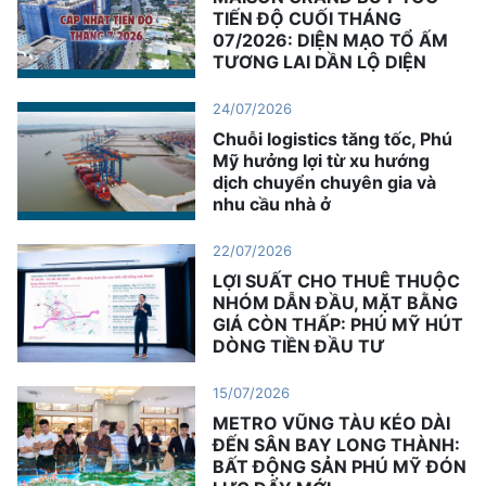
TIẾN ĐỘ CUỐI THÁNG
07/2026: DIỆN MẠO TỔ ẤM
TƯƠNG LAI DẦN LỘ DIỆN
24/07/2026
Chuỗi logistics tăng tốc, Phú
Mỹ hưởng lợi từ xu hướng
dịch chuyển chuyên gia và
nhu cầu nhà ở
22/07/2026
LỢI SUẤT CHO THUÊ THUỘC
NHÓM DẪN ĐẦU, MẶT BẰNG
GIÁ CÒN THẤP: PHÚ MỸ HÚT
DÒNG TIỀN ĐẦU TƯ
15/07/2026
METRO VŨNG TÀU KÉO DÀI
ĐẾN SÂN BAY LONG THÀNH:
BẤT ĐỘNG SẢN PHÚ MỸ ĐÓN