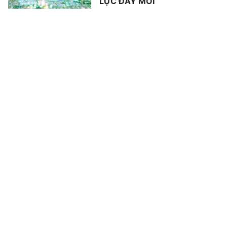
LỰC ĐẨY MỚI