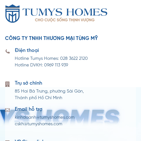
CÔNG TY TNHH THƯƠNG MẠI TÙNG MỸ
Điện thoại
Hotline Tumys Homes: 028 3622 2120
Hotline DVKH: 0969 113 939
Trụ sở chính
85 Hai Bà Trưng, phường Sài Gòn,
Thành phố Hồ Chí Minh
Email hỗ trợ
kinhdoanh@tumyshomes.com
cskh@tumyshomes.com