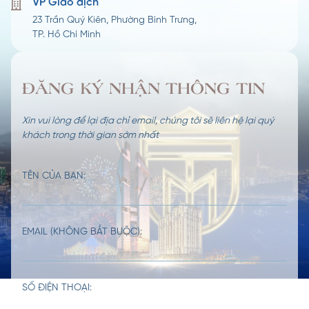
VP Giao dịch​
23 Trần Quý Kiên, Phường Bình Trưng,
TP. Hồ Chí Minh
ĐĂNG KÝ NHẬN THÔNG TIN
Xin vui lòng để lại địa chỉ email, chúng tôi sẽ liên hệ lại quý
khách trong thời gian sớm nhất
TÊN CỦA BẠN:
EMAIL (KHÔNG BẮT BUỘC):
SỐ ĐIỆN THOẠI: