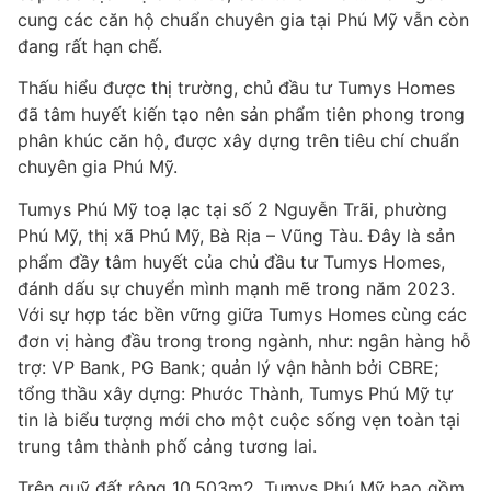
cung các căn hộ chuẩn chuyên gia tại Phú Mỹ vẫn còn
đang rất hạn chế.
Thấu hiểu được thị trường, chủ đầu tư Tumys Homes
đã tâm huyết kiến tạo nên sản phẩm tiên phong trong
phân khúc căn hộ, được xây dựng trên tiêu chí chuẩn
chuyên gia Phú Mỹ.
Tumys Phú Mỹ toạ lạc tại số 2 Nguyễn Trãi, phường
Phú Mỹ, thị xã Phú Mỹ, Bà Rịa – Vũng Tàu. Đây là sản
phẩm đầy tâm huyết của chủ đầu tư Tumys Homes,
đánh dấu sự chuyển mình mạnh mẽ trong năm 2023.
Với sự hợp tác bền vững giữa Tumys Homes cùng các
đơn vị hàng đầu trong trong ngành, như: ngân hàng hỗ
trợ: VP Bank, PG Bank; quản lý vận hành bởi CBRE;
tổng thầu xây dựng: Phước Thành, Tumys Phú Mỹ tự
tin là biểu tượng mới cho một cuộc sống vẹn toàn tại
trung tâm thành phố cảng tương lai.
Trên quỹ đất rộng 10.503m2, Tumys Phú Mỹ bao gồm