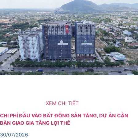
Giá đất, vật liệu xây dựng, nhân công và chi phí vốn đều
tăng, khiến bài toán phát triển dự án bất động sản ngày
càng tốn kém. Trong bối cảnh đó, nhiều người mua nhà có
xu hướng dịch chuyển sự quan tâm sang các dự án cận
bàn giao hoặc đã hoàn thiện, […]
XEM CHI TIẾT
CHI PHÍ ĐẦU VÀO BẤT ĐỘNG SẢN TĂNG, DỰ ÁN CẬN
BÀN GIAO GIA TĂNG LỢI THẾ
30/07/2026