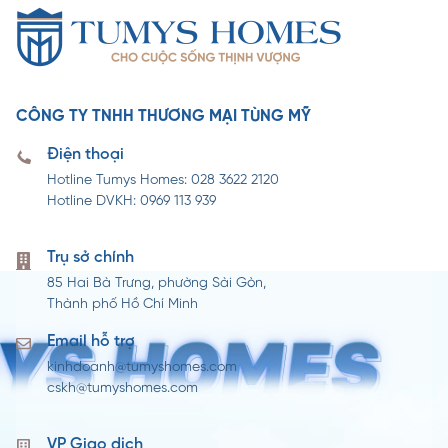
CÔNG TY TNHH THƯƠNG MẠI TÙNG MỸ
Điện thoại
Hotline Tumys Homes: 028 3622 2120
Hotline DVKH: 0969 113 939
Trụ sở chính
85 Hai Bà Trưng, phường Sài Gòn,
Thành phố Hồ Chí Minh
Email hỗ trợ
kinhdoanh@tumyshomes.com
cskh@tumyshomes.com
VP Giao dịch​